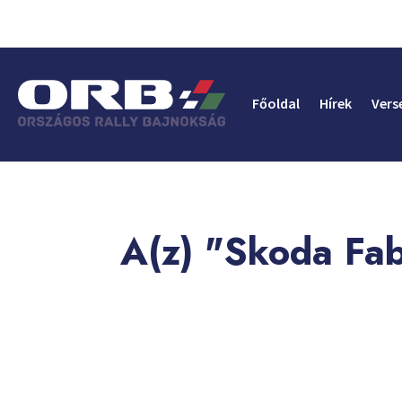
Főoldal
Hírek
Vers
A(z) "Skoda Fab