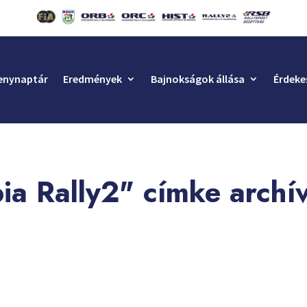
enynaptár
Eredmények
Bajnokságok állása
Érdeke
ia Rally2" címke arch