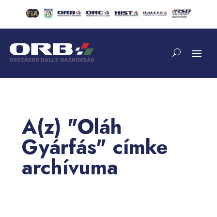
A(z) "Oláh
Gyárfás" címke
archívuma