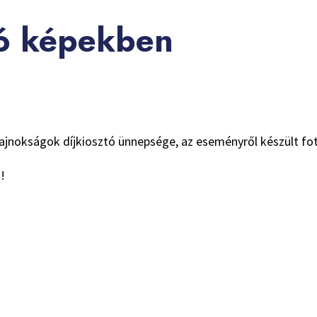
tó képekben
y Bajnokságok díjkiosztó ünnepsége, az eseményről készült f
!