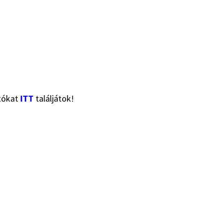
otókat
ITT
találjátok!