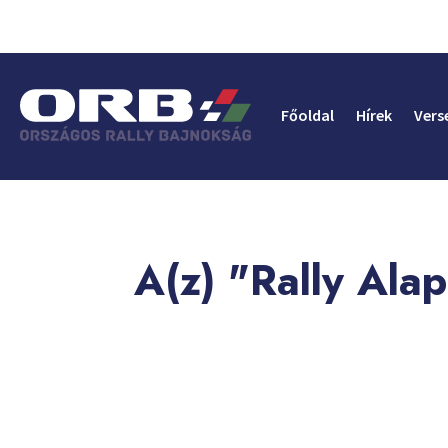
Főoldal
Hírek
Vers
A(z) "Rally Ala