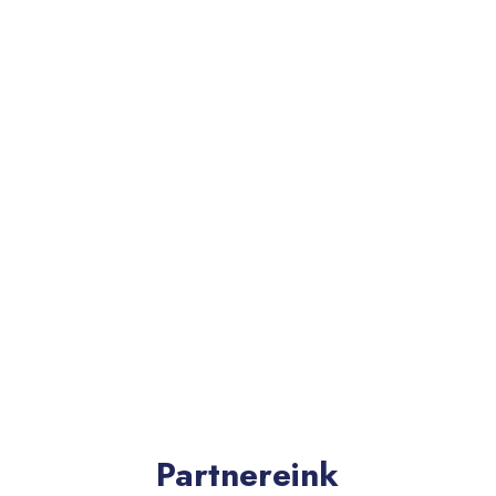
2026-ban a kilencedik szezonját kezdi
Veszprémben a Peugeot 208 Rally Cup
Hungary, ami önmagában is beszédes! Az
legmeghatározóbb ORB kupasorozat
hivatalos sajtóanyaga ITT olvasható.
Partnereink