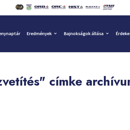
enynaptár
Eredmények
Bajnokságok állása
Érdeke
özvetítés" címke archív