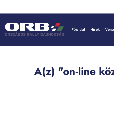
Főoldal
Hírek
Vers
A(z) "on-line k