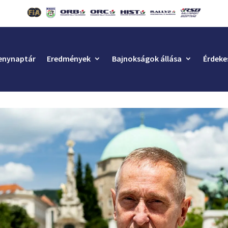
enynaptár
Eredmények
Bajnokságok állása
Érdeke