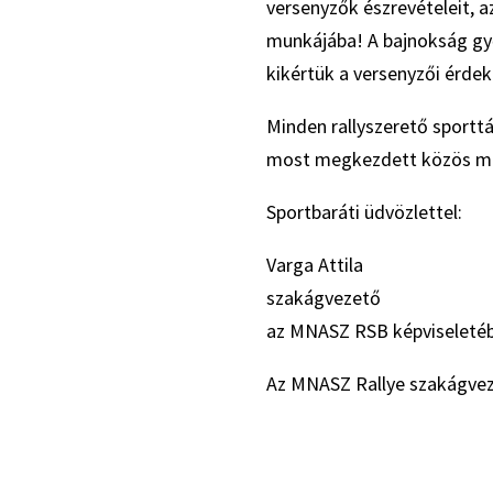
versenyzők észrevételeit, a
munkájába! A bajnokság gy
kikértük a versenyzői érdek
Minden rallyszerető sportt
most megkezdett közös m
Sportbaráti üdvözlettel:
Varga Attila
szakágvezető
az MNASZ RSB képviseleté
Az MNASZ Rallye szakágvezet