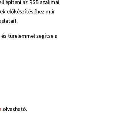
ell építeni az RSB szakmai
ek előkészítéséhez már
slatait.
 és türelemmel segítse a
n
olvasható.