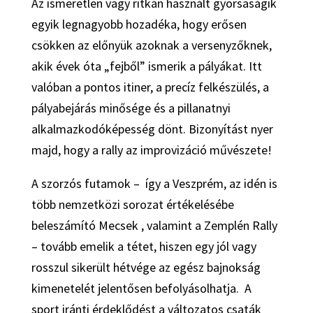
Az ismeretlen vagy ritkán használt gyorsaságik
egyik legnagyobb hozadéka, hogy erősen
csökken az előnyük azoknak a versenyzőknek,
akik évek óta „fejből” ismerik a pályákat. Itt
valóban a pontos itiner, a precíz felkészülés, a
pályabejárás minősége és a pillanatnyi
alkalmazkodóképesség dönt. Bizonyítást nyer
majd, hogy a rally az improvizáció művészete!
A szorzós futamok – így a Veszprém, az idén is
több nemzetközi sorozat értékelésébe
beleszámító Mecsek , valamint a Zemplén Rally
– tovább emelik a tétet, hiszen egy jól vagy
rosszul sikerült hétvége az egész bajnokság
kimenetelét jelentősen befolyásolhatja. A
sport iránti érdeklődést a változatos csaták