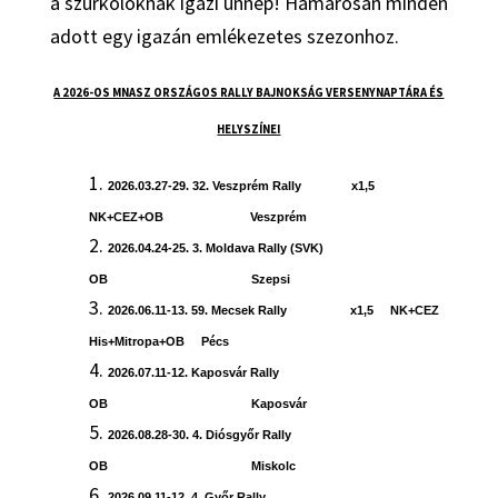
a szurkolóknak igazi ünnep! Hamarosan minden
adott egy igazán emlékezetes szezonhoz.
A 2026-OS MNASZ ORSZÁGOS RALLY BAJNOKSÁG VERSENYNAPTÁRA ÉS
HELYSZÍNEI
2026.03.27-29. 32. Veszprém Rally x1,5
NK+CEZ+OB Veszprém
2026.04.24-25. 3. Moldava Rally (SVK)
OB Szepsi
2026.06.11-13. 59. Mecsek Rally x1,5 NK+CEZ
His+Mitropa+OB Pécs
2026.07.11-12. Kaposvár Rally
OB Kaposvár
2026.08.28-30. 4. Diósgyőr Rally
OB Miskolc
2026.09.11-12. 4. Győr Rally