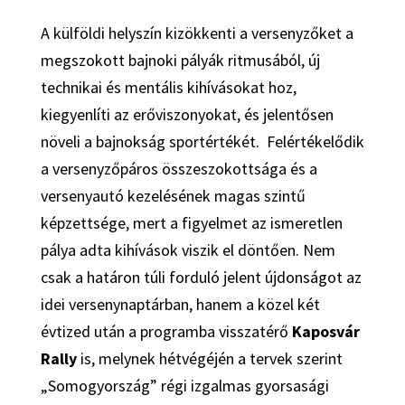
A külföldi helyszín kizökkenti a versenyzőket a
megszokott bajnoki pályák ritmusából, új
technikai és mentális kihívásokat hoz,
kiegyenlíti az erőviszonyokat, és jelentősen
növeli a bajnokság sportértékét. Felértékelődik
a versenyzőpáros összeszokottsága és a
versenyautó kezelésének magas szintű
képzettsége, mert a figyelmet az ismeretlen
pálya adta kihívások viszik el döntően. Nem
csak a határon túli forduló jelent újdonságot az
idei versenynaptárban, hanem a közel két
évtized után a programba visszatérő
Kaposvár
Rally
is, melynek hétvégéjén a tervek szerint
„Somogyország” régi izgalmas gyorsasági