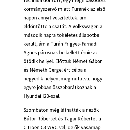
technika döntött, egy meghibásodott
kormányszervó miatt Turánék az első
napon annyit veszítettek, ami
eldöntötte a csatát. A Volkswagen a
második napra tökéletes állapotba
került, ám a Turán Frigyes-Farnadi
Ágnes párosnak be kellett érnie az
ötödik hellyel. Előttük Német Gábor
és Németh Gergel ért célba a
negyedik helyen, megmutatva, hogy
egyre jobban összebarátkoznak a
Hyundai I20-szal.
Szombaton még láthatták a nézők
Bútor Róbertet és Tagai Róbertet a
Citroen C3 WRC-vel, de ők vasárnap