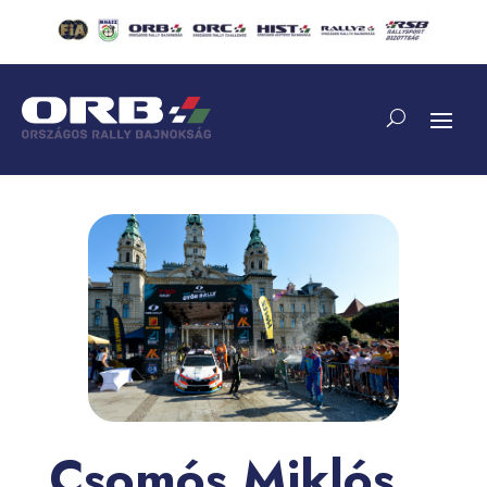
Csomós Miklós