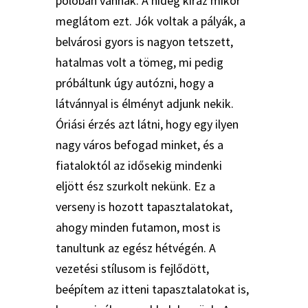
pólóban vannak. A hideg kiráz mikor
meglátom ezt. Jók voltak a pályák, a
belvárosi gyors is nagyon tetszett,
hatalmas volt a tömeg, mi pedig
próbáltunk úgy autózni, hogy a
látvánnyal is élményt adjunk nekik.
Óriási érzés azt látni, hogy egy ilyen
nagy város befogad minket, és a
fiataloktól az idősekig mindenki
eljött ész szurkolt nekünk. Ez a
verseny is hozott tapasztalatokat,
ahogy minden futamon, most is
tanultunk az egész hétvégén. A
vezetési stílusom is fejlődött,
beépítem az itteni tapasztalatokat is,