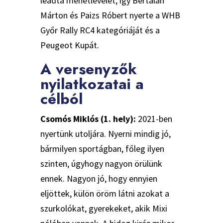
leadta menetlevelét, így Bertalan
Márton és Paizs Róbert nyerte a WHB
Győr Rally RC4 kategóriáját és a
Peugeot Kupát.
A versenyzők
nyilatkozatai a
célból
Csomós Miklós (1. hely):
2021-ben
nyertünk utoljára. Nyerni mindig jó,
bármilyen sportágban, főleg ilyen
szinten, úgyhogy nagyon örülünk
ennek. Nagyon jó, hogy ennyien
eljöttek, külön öröm látni azokat a
szurkolókat, gyerekeket, akik Mixi