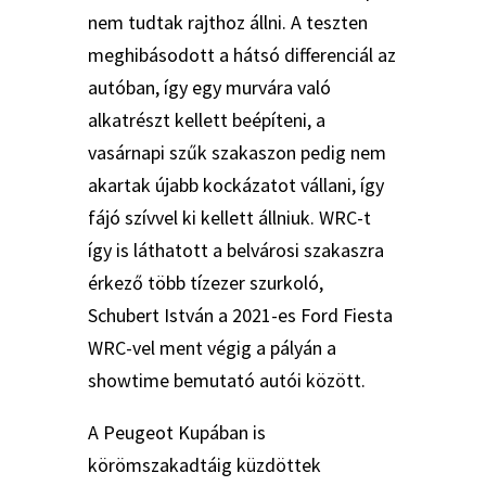
nem tudtak rajthoz állni. A teszten
meghibásodott a hátsó differenciál az
autóban, így egy murvára való
alkatrészt kellett beépíteni, a
vasárnapi szűk szakaszon pedig nem
akartak újabb kockázatot vállani, így
fájó szívvel ki kellett állniuk. WRC-t
így is láthatott a belvárosi szakaszra
érkező több tízezer szurkoló,
Schubert István a 2021-es Ford Fiesta
WRC-vel ment végig a pályán a
showtime bemutató autói között.
A Peugeot Kupában is
körömszakadtáig küzdöttek