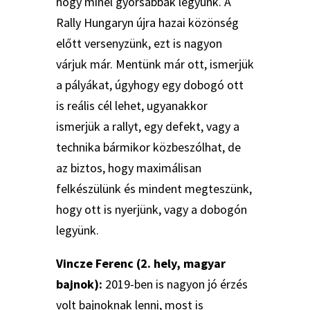
hogy minél gyorsabbak legyünk. A
Rally Hungaryn újra hazai közönség
előtt versenyzünk, ezt is nagyon
várjuk már. Mentünk már ott, ismerjük
a pályákat, úgyhogy egy dobogó ott
is reális cél lehet, ugyanakkor
ismerjük a rallyt, egy defekt, vagy a
technika bármikor közbeszólhat, de
az biztos, hogy maximálisan
felkészülünk és mindent megteszünk,
hogy ott is nyerjünk, vagy a dobogón
legyünk.
Vincze Ferenc (2. hely, magyar
bajnok):
2019-ben is nagyon jó érzés
volt bajnoknak lenni, most is