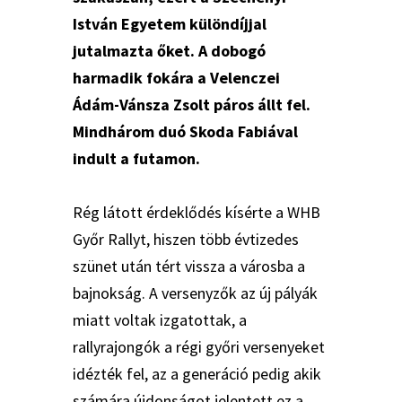
István Egyetem különdíjjal
jutalmazta őket. A dobogó
harmadik fokára a Velenczei
Ádám-Vánsza Zsolt páros állt fel.
Mindhárom duó Skoda Fabiával
indult a futamon.
Rég látott érdeklődés kísérte a WHB
Győr Rallyt, hiszen több évtizedes
szünet után tért vissza a városba a
bajnokság. A versenyzők az új pályák
miatt voltak izgatottak, a
rallyrajongók a régi győri versenyeket
idézték fel, az a generáció pedig akik
számára újdonságot jelentett ez a