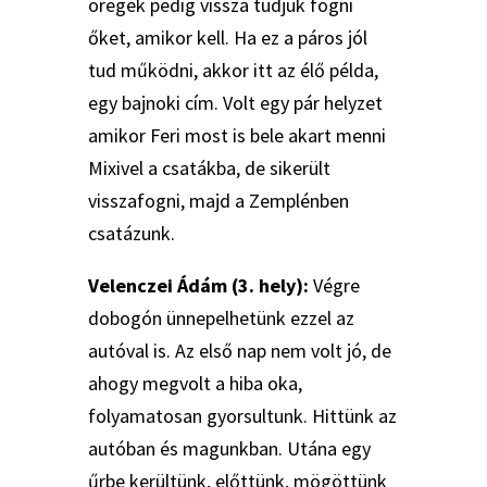
öregek pedig vissza tudjuk fogni
őket, amikor kell. Ha ez a páros jól
tud működni, akkor itt az élő példa,
egy bajnoki cím. Volt egy pár helyzet
amikor Feri most is bele akart menni
Mixivel a csatákba, de sikerült
visszafogni, majd a Zemplénben
csatázunk.
Velenczei Ádám (3. hely):
Végre
dobogón ünnepelhetünk ezzel az
autóval is. Az első nap nem volt jó, de
ahogy megvolt a hiba oka,
folyamatosan gyorsultunk. Hittünk az
autóban és magunkban. Utána egy
űrbe kerültünk, előttünk, mögöttünk