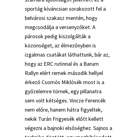
sportág kíváncsian sorakozott fel a
belvárosi szakasz mentén, hogy
megcsodálja a versenyzőket. A
párosok pedig kiszolgálták a
közönséget, az élmezőnyben is
izgalmas csatákat láthattunk, bár az,
hogy az ERC rutinnal és a Barum
Rallyn elért remek második hellyel
érkező Csomós Miklósék most is a
győzelemre törnek, egy pillanatra
sem volt kétséges. Vincze Ferencék
nem előre, hanem hátra figyeltek,
nekik Turán Frigyesék előtt kellett
végezni a bajnoki elsőséghez. Sajnos a