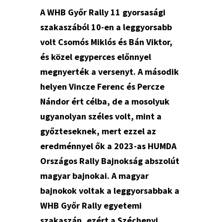
A WHB Győr Rally 11 gyorsasági
szakaszából 10-en a leggyorsabb
volt Csomós Miklós és Bán Viktor,
és közel egyperces előnnyel
megnyerték a versenyt. A második
helyen Vincze Ferenc és Percze
Nándor ért célba, de a mosolyuk
ugyanolyan széles volt, mint a
győzteseknek, mert ezzel az
eredménnyel ők a 2023-as HUMDA
Országos Rally Bajnokság abszolút
magyar bajnokai. A magyar
bajnokok voltak a leggyorsabbak a
WHB Győr Rally egyetemi
szakaszán, ezért a Széchenyi