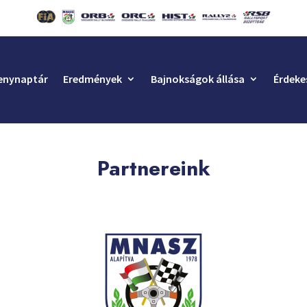
enynaptár
Eredmények
Bajnokságok állása
Érdeke
Partnereink